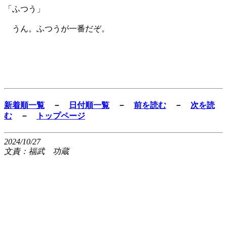
「ふつう」
うん。ふつうが一番だぞ。
新着順一覧
－
日付順一覧
－
前を読む
－
次を読
む
－
トップページ
2024/10/27
文責：福武 功蔵