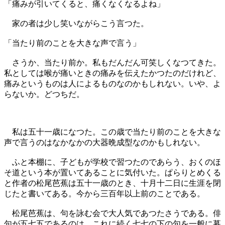
「痛みが引いてくると、痛くなくなるよね」
家の者は少し笑いながらこう言つた。
「当たり前のことを大きな声で言う」
さうか、当たり前か。私もだんだん可笑しくなつてきた。
私としては喉が痛いときの痛みを伝えたかつたのだけれど、
痛みというものは人によるものなのかもしれない。いや、よ
らないか。どつちだ。
私は五十一歳になつた。この歳で当たり前のことを大きな
声で言うのはなかなかの大器晩成型なのかもしれない。
ふと本棚に、子どもが学校で習つたのであらう、おくのほ
そ道という本が置いてあることに気付いた。ぱらりとめくる
と作者の松尾芭蕉は五十一歳のとき、十月十二日に生涯を閉
じたと書いてある。今から三百年以上前のことである。
松尾芭蕉は、句を詠む会で大人気であつたさうである。俳
句が五七五であるのは、これに続く七七の下の句を一般に募