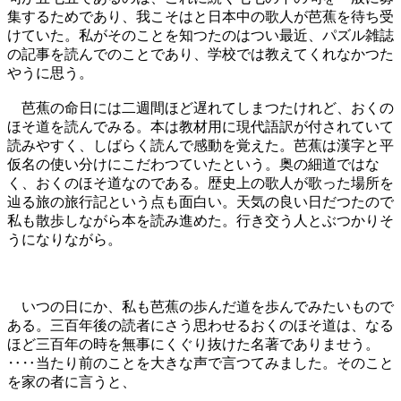
集するためであり、我こそはと日本中の歌人が芭蕉を待ち受
けていた。私がそのことを知つたのはつい最近、パズル雑誌
の記事を読んでのことであり、学校では教えてくれなかつた
やうに思う。
芭蕉の命日には二週間ほど遅れてしまつたけれど、おくの
ほそ道を読んでみる。本は教材用に現代語訳が付されていて
読みやすく、しばらく読んで感動を覚えた。芭蕉は漢字と平
仮名の使い分けにこだわつていたという。奥の細道ではな
く、おくのほそ道なのである。歴史上の歌人が歌った場所を
辿る旅の旅行記という点も面白い。天気の良い日だつたので
私も散歩しながら本を読み進めた。行き交う人とぶつかりそ
うになりながら。
いつの日にか、私も芭蕉の歩んだ道を歩んでみたいもので
ある。三百年後の読者にさう思わせるおくのほそ道は、なる
ほど三百年の時を無事にくぐり抜けた名著でありませう。
‥‥当たり前のことを大きな声で言つてみました。そのこと
を家の者に言うと、